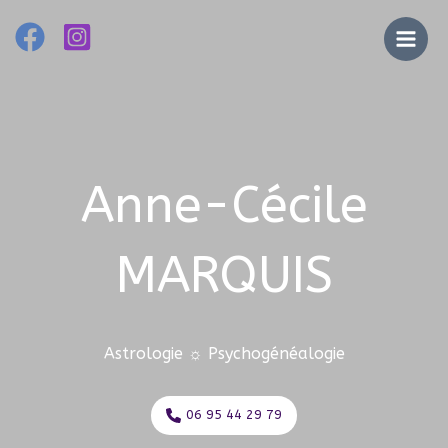
Aller
au
Main
contenu
Men
Anne-Cécile
MARQUIS
Astrologie ☼ Psychogénéalogie
06 95 44 29 79