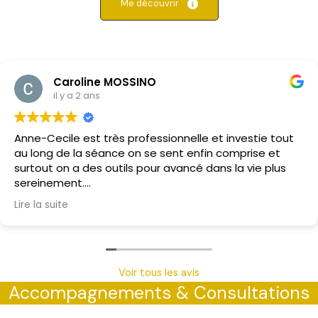
Me découvrir
Caroline MOSSINO
il y a 2 ans
Anne-Cecile est très professionnelle et investie tout
au long de la séance on se sent enfin comprise et
surtout on a des outils pour avancé dans la vie plus
sereinement.
J’ai appris beaucoup sur ma famille et les liens grâce
Lire la suite
a la psycho généalogie et également grâce a l’étude
du thème astral.
Incroyable la justesse..
Je souhaite être suivie par Anne-Cecile régulièrement
car je sent que elle va pouvoir m’aider et beaucoup
Voir tous les avis
m’apprendre sur moi-même.
Accompagnements & Consultations
Merci encore à très vite